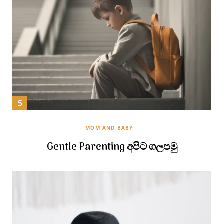
MOM AND BABY
Gentle Parenting අපිට ගලපමු