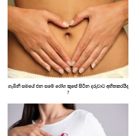
ගැබිනි සමයේ එන සමේ රෝග කුසේ සිටින දරුවාට අහිතකරයිද
?