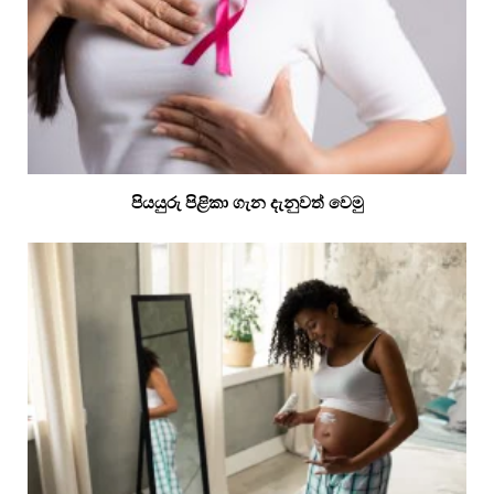
පියයුරු පිළිකා ගැන දැනුවත් වෙමු