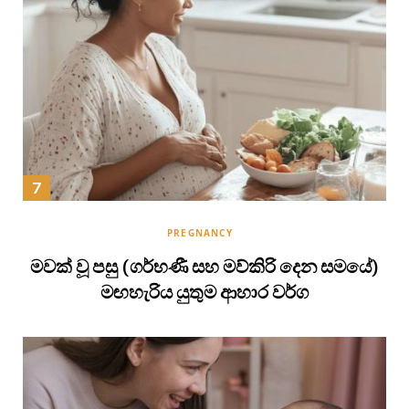
PREGNANCY
මවක් වූ පසු (ගර්භණී සහ මව්කිරි දෙන සමයේ)
මඟහැරිය යුතුම ආහාර වර්ග