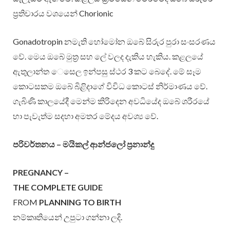
ප‍්‍රතිචාරය වශයෙන් Chorionic
Gonadotropin නමැති හෝමෝන ඔබේ සිරුර පුරා සංසරණය
වේ. මෙය ඔබේ මුත‍්‍ර සහ ලේ වලද දැකිය හැකිය. කළලයේ
ඇතුලාන්ත ෙසෙල ඉන්පසු ස්ථර 3 කට බෙදේ. මේ සෑම
කොටසකම ඔබේ බිළිදාගේ විවිධ කොටස් නිර්මාණය වේ.
ගැබිණි කාලයේදී මෙන්ම කිරිදෙන අවධියේද ඔබේ ශරීරයේ
හා පැවැත්ම සදහා අමතර මේදය අවශ්‍ය වේ.
පරිවර්තනය – මයිකල් ආන්ජලෝ ප‍්‍රනාන්දු
PREGNANCY –
THE COMPLETE GUIDE
FROM
PLANNING TO BIRTH
නම්කෘතියෙන් උපුටා ගන්නා ලදි.