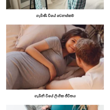
ගැබිණි වියේ වෙනස්කම්
ගැබිනි වියේ ලිංගික ජීවිතය