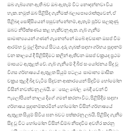
ඔබ ගැබ්ගෙන ඇති බව ඔබ ඇතැම් විට නොදන්නවා විය
හැක. නමුත් ඔබ පිළිසිද ගැනීමක් බලාපොරොත්තුවෙන්, ඒ
පිළිබද සෝදිසියෙන් පසුවන්නේනම්, ඇතැම් පූර්ව සලකුණු
ඔබට නිරීක්ෂණය කළ හැකිවනු ඇත. ගැබ් ගැනීම
සාමාන්‍යයෙන් ගණන් ගැනෙන්නේ ඔබේ අවසාන ඔසප් වීම
ආරම්භ වූ මුල් දිනයේ සිටය. දරු ගැබක් සදහා ගර්භය සුදානම්
වන කාලයේ දී පිළිසිදිමට කලින් ඇතිවන ඔසප් චක‍්‍රයද ප‍්‍රථම
මාසයට ඇතුළත් වේ. ගැබ් ගැනීමේ දී බීජ සංයෝජනය සිදු වූ
විගස ගර්භාෂයේ ඇතුළත සියුම් පටලය සාමාන්‍ය මාසික
චක‍්‍රය තුළදී බිද වැටීම සිදුවන ආකාරයෙන් සිදුවීම හෝමෝන
විසින් නවත්වනු ලබයි. ‌ෙසෙල බෝල බෙදී වෙන් වී
ෆැලෝපියන් නාලය දිගේ ගමන් කරනා විට, පිළිසිදීම සදහා
ගර්භාෂය සුදානම්කරමින් හෝමෝන විසින් ගර්භාෂයේ
ඇතුළත සියුම් සිවිය ඝන බවට පත්කරනු ලබයි. පිළිසිද ගැනීම
සිදු වූ විට හෝමෝන විසින් ඩිම්බ නිපදවීම අවහිර කරනු