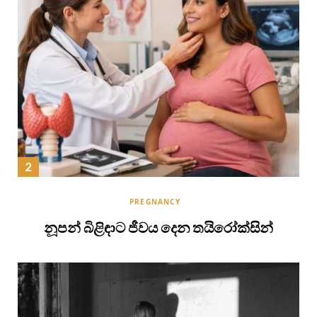
PREGNANCY
නූපන් බිළිඳාට ජීවය දෙන තයිරෝක්සින්