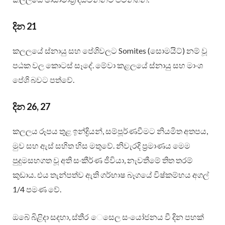
දින 21
කලලයේ ස්නායු සහ පේශිවලට Somites (සොමයිට්) නම් වූ
පඨක වල කොටස් සෑදේ. මේවා කළලයේ ස්නායු සහ මාංශ
පේශි බවට පත්වේ.
දින 26, 27
කලලය රූපය තුළ ඉන්ද්‍රියන්, සම්පූර්ණවීමට නියමිත අතපය,
මුව සහ ඇස් සහිත හිස මතුවේ. නිවැරදි ප‍්‍රමාණය මෙම
පුදුමසහගත වූ අති සංකීර්ණ ජීවියා, නැවතීමේ තිත තරම්
කුඩාය. එය තැන්පත්ව ඇති ගර්භාෂ බෑගයේ විෂ්කම්භය අගල්
1/4 පමණ වේ.
ඔබේ බිළිදා සදහා, ස්තී‍ර ෙසෙල සංයෝජනය වී දින පහක්