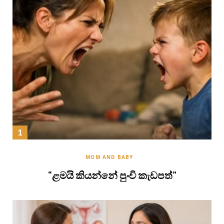
MOM AND BABY
“ළමයි කියන්නේ පුංචි කැඩපත්”