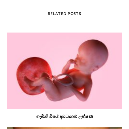
RELATED POSTS
ගැබිනි වියේ අවධානම් ලක්ෂණ