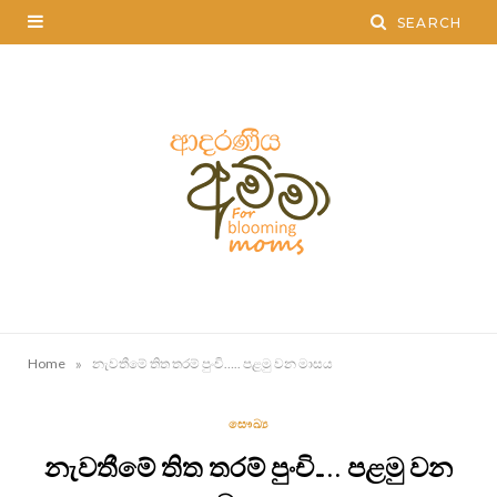
»
Home
නැවතීමේ තිත තරම් පුංචි….. පළමු වන මාසය
සෞඛ්‍ය
නැවතීමේ තිත තරම් පුංචි….. පළමු වන