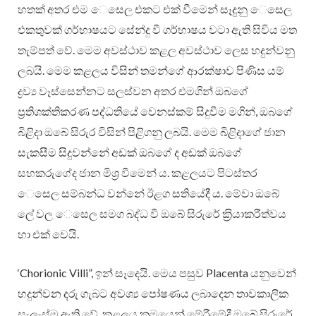
හතක් අතර එම ෙසෙල එකට එක් වීමෙන් සෑදුනු ෙසෙල
එකතුවක් ගර්භාෂයට සේන්දු වී ගර්භාෂය වටා ඇති සිවිය මත
තැම්පත් වේ. මෙම අවස්ථාව කළල අවස්ථාව ලෙස හදුන්වනු
ලබයි. මෙම කළලය විසින් තමන්ගේ ආරක්ෂාව පිණිස යම්
ද්‍රව්‍ය වෑස්සෙන්නට සලස්වන අතර එමගින් ඔබගේ
ප‍්‍රතිශක්තිකරණ පද්ධතියේ වෙනස්කම් සිදුවීම මගින්, ඔබගේ
බිළිදා ඔබේ සිරුර විසින් පිළිගනු ලබයි. මෙම බිළිදාගේ ජාන
සැකසීම සිදුවන්නේ අඩක් ඔබගේ ද අඩක් ඔබගේ
සහකරුගේද ජාන මිශ‍්‍ර වීමෙන් ය. කළලයට පිටස්තර
ෙසෙල සම්බන්ධ වන්නේ ඊළග සතියේදී ය. මේවා ඔබේ
ලේ වල ෙසෙල සමග බද්ධ වී ඔබේ සිරුරේ ක‍්‍රියාකරීත්වය
හා එක් වෙයි.
‘Chorionic Villi”, ඉන් සෑදෙයි. මෙය පසුව Placenta යනුවෙන්
හදුන්වන දරු ගැබට අවශ්‍ය පෝෂණය ලබාදෙන තාවකාලික
සැලැස්ම ඇති වේ. කළලය ක‍්‍රමයෙන් මේරීමේදී ඔබේ සිරුරේ