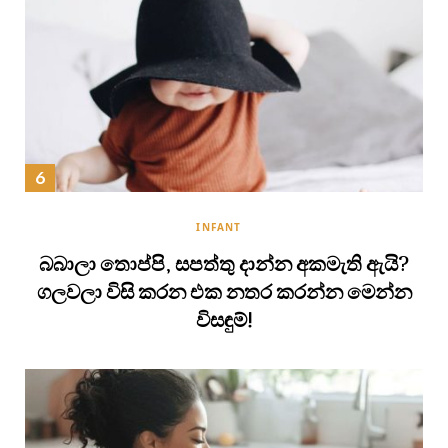
INFANT
බබාලා තොප්පි, සපත්තු දාන්න අකමැති ඇයි?
ගලවලා විසි කරන එක නතර කරන්න මෙන්න
විසඳුම්!