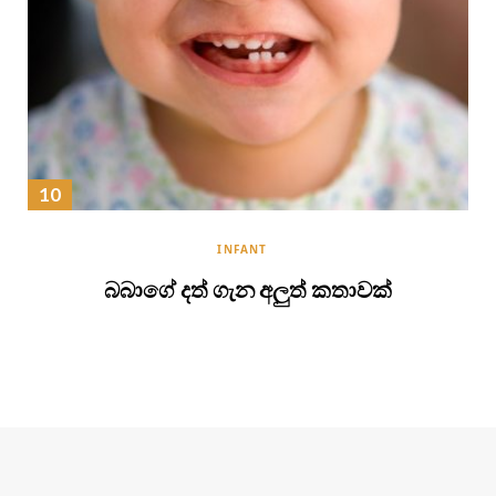
INFANT
බබාගේ දත් ගැන අලුත් කතාවක්