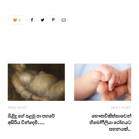
0
PREV POST
NEXT POST
බිළිදු ගේ පළමු පා පහරේ
භෞතචිකිත්සාවෙන්
අසිරිය වින්දෙමි……….
හිමෝෆීලියා රෝගයට
සහනයක්….