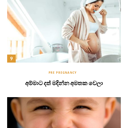
PRE PREGNANCY
අම්මාට දත් මදින්න අමතක වෙලා