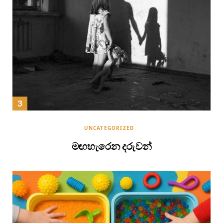
UNCATEGORIZED
මඟහැරෙන දරුවන්