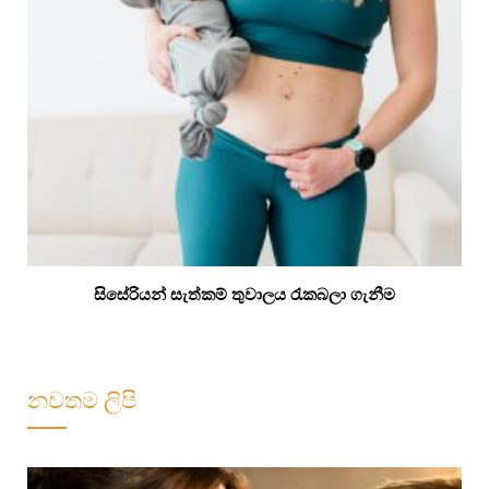
සිසේරියන් සැත්කම් තුවාලය රැකබලා ගැනීම
නවතම ලිපි