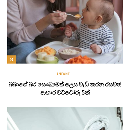
INFANT
බබාගේ බර සෞඛ්‍යමත් ලෙස වැඩි කරන රසවත්
ආහාර වට්ටෝරු 5ක්