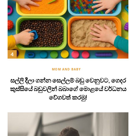
MOM AND BABY
සල්ලි දීලා ගන්න සෙල්ලම් බඩු වෙනුවට, ගෙදර
කුස්සියේ බඩුවලින් බබාගේ මොළයේ වර්ධනය
වේගවත් කරමු!