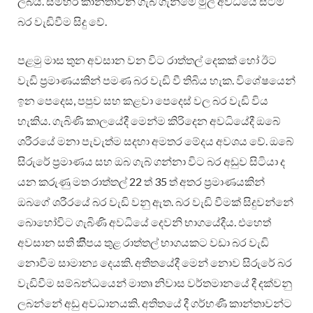
ලබයි. සමහර කාන්තාවන් ගැබ් ගැනීමේ මුල් අවධියේ සිටම
බර වැඩිවීම සිදු වේ.
පළමු මාස තුන අවසාන වන විට රාත්තල් දෙකක් හෝ ඊට
වැඩි ප‍්‍රමාණයකින් පමණ බර වැඩි වී තිබිය හැක. විශේෂයෙන්
ඉන පෙදෙස, පපුව සහ කළවා පෙදෙස් වල බර වැඩි විය
හැකිය. ගැබිණි කාලයේදී මෙන්ම කිරිදෙන අවධියේදී ඔබේ
ශරීරයේ මනා පැවැත්ම සදහා අමතර මේදය අවශය වේ. ඔබේ
සිරුරේ ප‍්‍රමාණය සහ ඔබ ගැබ් ගන්නා විට බර අඩුව සිටියා ද
යන කරුණු මත රාත්තල් 22 ත් 35 ත් අතර ප‍්‍රමාණයකින්
ඔබගේ ශරීරයේ බර වැඩි වනු ඇත. බර වැඩි වීමක් සිදුවන්නේ
බොහෝවිට ගැබිණි අවධියේ දෙවනි භාගයේදීය. එහෙත්
අවසාන සති කීිපය තුළ රාත්තල් භාගයකට වඩා බර වැඩි
නොවීම සාමාන්‍ය දෙයකි. අතීතයේදී මෙන් නොව සිරුරේ බර
වැඩිවීම සම්බන්ධයෙන් මාතෘ නිවාස වර්තමානයේ දී දක්වනු
ලබන්නේ අඩු අවධානයකි. අතිතයේ දී ගර්භණී කාන්තාවන්ට