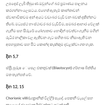
උපදෙස් ලැබී තිබුණෙ ඔවුන්ගේ බර ප‍්‍රමාණය පාලනය
කරගන්නා ලෙසටය. එහෙත් ඇතැම් කාන්තාවන්
ස්වාභාවිකවම අන් අයට වඩා බර වැඩි වන බවක් දකින්නට
තිබේ. මධ්‍යස්ථ හා ස්ථාවර බර වැඩිවීම, සමබර ආහාර වේලක්
ගැනීම සහ සිරුරේ යෝග්‍යතාව හොදින් පවත්වා ගැනීම මගින්
රුධිර නාලිකා වල ඇතිවන ගැට සහිත බව නිසා ඇති වන
අපහසුතාව සහ පිට කොන්ද කැක්කුම දවළක්වා ගත හැක.
දින 5,7
ස්ත‍්‍රි, පුරුෂ ෙසෙල එකතුවක් (Blastocyst) ගර්භාෂ බිත්තිය
මත තැන්පත් වේ.
දින 12, 15
Chorionic villi (ක්‍රොනික් විල්ලි) සෑදේ. පෙකනි වැලේ සහ
කලලයේ ඡායාමාත‍්‍ර දිස්වන්නට පටන්ගනී.