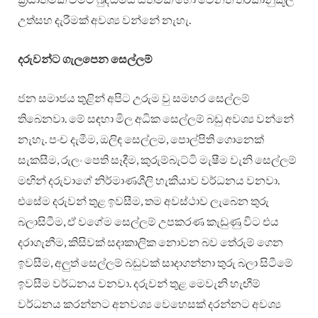
උත්සහ දැරීමක් අවශ්‍ය වන්නේ නැහැ.
දරුවන්ට ගැලපෙන සෙල්ලම්
ජන සමාජය තුළින් අපිට උරුම වු සමහර සෙල්ලම්
තිබෙනවා. මේ සඳහා මිල අධික සෙල්ලම් බඩු අවශ්‍ය වන්නේ
නැහැ. පංච දැමීම, ඔලිඳ සෙල්ලම, පොල්පිති ගොනෙක්
සැකසීම, රුලං පෙති සෑදීම, කුරුම්බැට්ටි මැෂීම වැනි සෙල්ලම්
මඟින් දරුවාගේ නිර්මාණශීලි හැකියාව වර්ධනය වනවා.
එසේම දරුවන් තුළ ඉවසීම, තම අවස්ථාව ලැබෙන තුරු
බලාසිටීම, ඒ වගේම සෙල්ලම් උපකරණ කැඩුණු විට එය
දරාගැනීම, කිසිවක් සදාකාලික නොවන බව තේරුම් ගෙන
ඉවසීම, අලුත් සෙල්ලම් බඩුවක් සාදාගන්නා තුරු බලා සිටීමේ
ඉවසීම වර්ධනය වනවා. දරුවන් තුළ මෙවැනි හැඟීම්
වර්ධනය කරන්නට අනවශ්‍ය වෙහෙසක් දරන්නට අවශ්‍ය