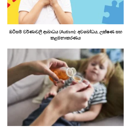
ඔටිසම් වර්ණාවලි ආබාධය (Autism): අවබෝධය, ලක්ෂණ සහ
කළමනාකරණය