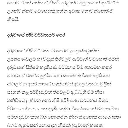
නොවන්නේ අන්න ඒ නිසයි. දරුවන්ට අමුතුවෙන් ගුණධර්ම
උගන්වන්නට වෙහෙසක් ගන්න අවශ්‍ය නොවන්නෙත් ඒ
නිසයි.
දරුවාගේ නිසි වර්ධනයට පෙර
දරුවාගේ නිසි වර්ධනයට පෙරම ඉලෙක්ට්‍රොනික
උපකරණවලට හා විද්‍යුත් තිරවලට ඇබ්බැහි වුවහොත් එයින්
දරුවාගේ සිතීමේ හැකියාව වර්ධනය වීම අතරමඟ නතර
වනවා. ඒ වගේම බුද්ධිමය හා සමාජගත වීමේ හැකියාව
අඩාල වන අතර භාෂණ හැකියාවත් අඩාල වනවා. මුලින්
සඳහන් කළ පරිදි දරුවන් තිරවලට ඇබ්බැහි වීම නිසා
තනිවීමට ලක්වන අතර නිසි පරිදි භාෂා වර්ධනය වීමට
පිරිසකගේ සහය නොලැබී යනවා. විශේෂයෙන් මව හා පියා
සමඟ දරුවා කතා බහ නොකරන නිසා ත් අනෙක් අයගේ කතා
බහට ඇහුම්කන් නොදෙන නිසාත් දරුවාගේ භාෂණ