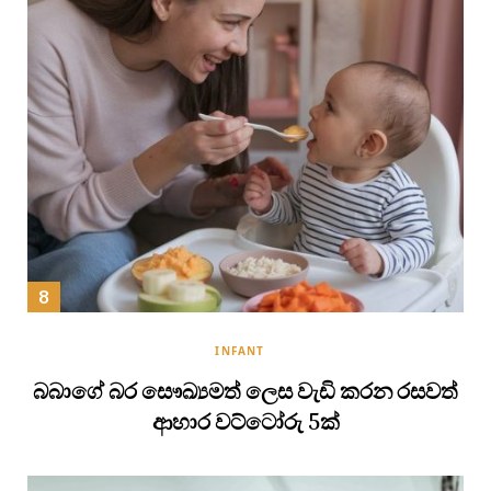
INFANT
බබාගේ බර සෞඛ්‍යමත් ලෙස වැඩි කරන රසවත්
ආහාර වට්ටෝරු 5ක්