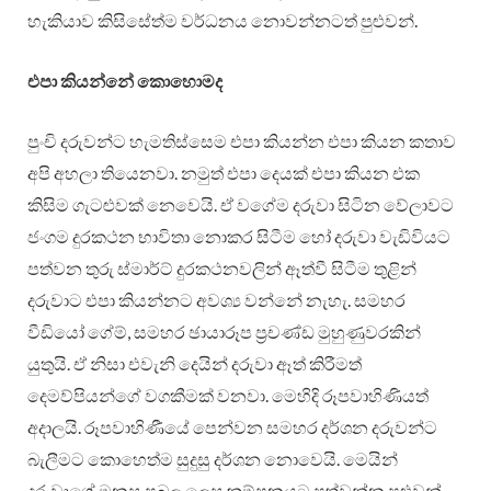
හැකියාව කිසිසේත්ම වර්ධනය නොවන්නටත් පුළුවන්.
එපා කියන්නේ කොහොමද
පුංචි දරුවන්ට හැමතිස්සෙම එපා කියන්න එපා කියන කතාව
අපි අහලා තියෙනවා. නමුත් එපා දෙයක් එපා කියන එක
කිසිම ගැටළුවක් නෙවෙයි. ඒ වගේම දරුවා සිටින වේලාවට
ජංගම දුරකථන භාවිතා නොකර සිටීම හෝ දරුවා වැඩිවියට
පත්වන තුරු ස්මාර්ට් දුරකථනවලින් ඈත්වී සිටීම තුළින්
දරුවාට එපා කියන්නට අවශ්‍ය වන්නේ නැහැ. සමහර
වීඩියෝ ගේම්, සමහර ඡායාරූප ප්‍රචණ්ඩ මුහුණුවරකින්
යුතුයි. ඒ නිසා එවැනි දෙයින් දරුවා ඈත් කිරීමත්
දෙමව්පියන්ගේ වගකීමක් වනවා. මෙහිදි රූපවාහිණියත්
අදාලයි. රූපවාහිණීයේ පෙන්වන සමහර දර්ශන දරුවන්ට
බැලීමට කොහෙත්ම සුදුසු දර්ශන නොවෙයි. මෙයින්
දරුවාගේ මනස ප්‍රබල ලෙස කම්පනයට පත්වන්න පුළුවන්.