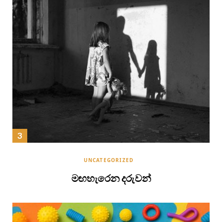
UNCATEGORIZED
මඟහැරෙන දරුවන්