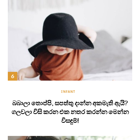
INFANT
බබාලා තොප්පි, සපත්තු දාන්න අකමැති ඇයි?
ගලවලා විසි කරන එක නතර කරන්න මෙන්න
විසඳුම්!