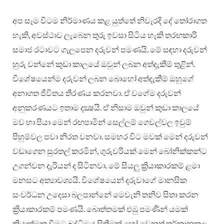
අප සෑම විටම නිර්මාණය කළ යුත්තේ නිවැරදි දේ තෝරාගත
හැකි, අවස්ථාව ලැබෙන තුරු ඉවසා සිටිය හැකි තරඟකාරි
සමාජ රටාවට ගැලපෙන දරුවන් පමණයි. මේ සඳහා දරුවන්
හුරු වන්නේ කුඩා කාලයේ ඔවුන් ලබන අත්දැකීම් තුළින්.
විශේෂයෙන්ම දරුවන් ලබන බොහෝ අත්දැකීම් ඔහුගේ
අනාගත ජීවිතය තීරණය කරනවා. ඒ වගේම දරුවන්
අනුකරණයට ඉතාම දක්‍ෂයි. ඒ නිසාම ඔවුන් කුඩා කාලයේ
මව හා පියා මෙන් රඟපාමින් සෙල්ලම් ගෙවල්වල ඉවුම්
පිහුම්වල පවා නිරත වනවා. සමහර විට මවක් මෙන් දරුවන්
වඩාගෙන සුරතල් කරමින්, ගුරුවරියක් මෙන් බෝනික්කන්ට
උගන්වන දැරියන් ද සිටිනවා. මේ සියලු ක්‍රියාකාරකම් ළමා
මනසට අත්‍යාවශ්‍යයි. විශේෂයෙන් දරුවාගේ මානසික
සංවර්ධන උදෙසා බලපාන්නේ මෙවැනි තනිව සිතා කරන
ක්‍රියාකාරකම් පමණයි. බොත්තමක් එඹු පමණින් යමක්
ක්‍රියාත්මක වීමට බුද්ධිමය සිතීමක් හෝ වෙනත් තර්කානුකූල