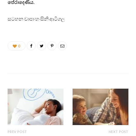
පේරාදෙණිය.
සටහන චාපා හංසිනි ආටිගල
0
PREV POST
NEXT POST