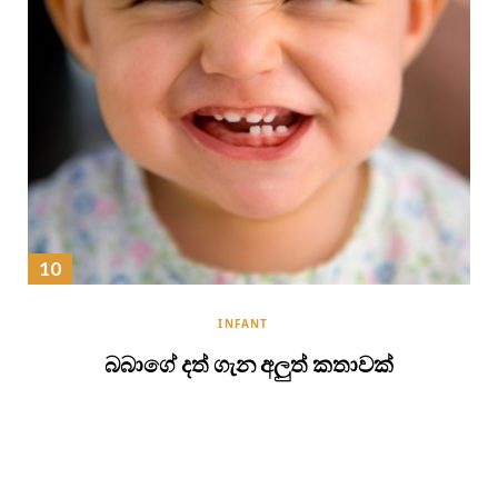
INFANT
බබාගේ දත් ගැන අලුත් කතාවක්