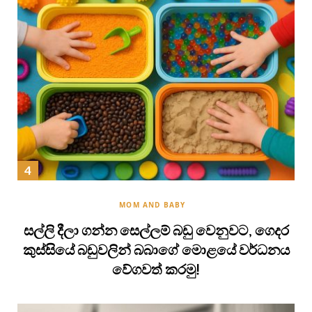
MOM AND BABY
සල්ලි දීලා ගන්න සෙල්ලම් බඩු වෙනුවට, ගෙදර
කුස්සියේ බඩුවලින් බබාගේ මොළයේ වර්ධනය
වේගවත් කරමු!