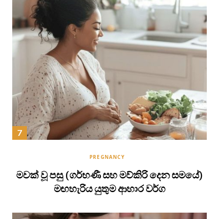
PREGNANCY
මවක් වූ පසු (ගර්භණී සහ මව්කිරි දෙන සමයේ)
මඟහැරිය යුතුම ආහාර වර්ග