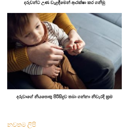
දරුවන්ට උණ වැළඳීමෙන් ආරක්ෂා කර ගනිමු
දරුවාගේ නියපොතු පිරිසිදුව තබා ගන්නා නිවැරදි ක්‍රම
නවතම ලිපි