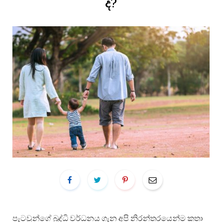
ද?
පැටවුන්ගේ බුද්ධි වර්ධනය ගැන අපි නිරන්තරයෙන්ම කතා