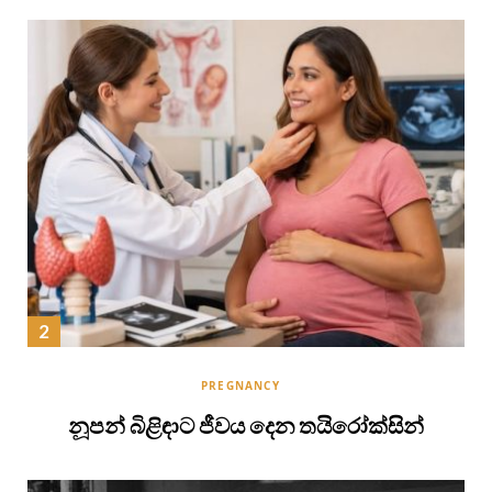
PREGNANCY
නූපන් බිළිඳාට ජීවය දෙන තයිරෝක්සින්