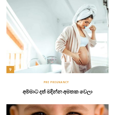
PRE PREGNANCY
අම්මාට දත් මදින්න අමතක වෙලා