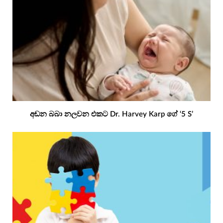
අඬන බබා නලවන එකට Dr. Harvey Karp ගේ ‘5 S’