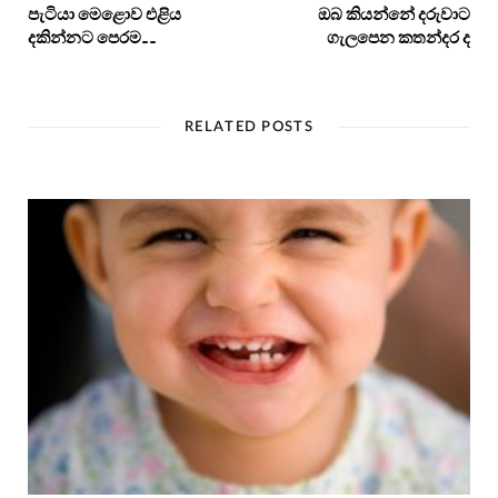
පැටියා මෙළොව එළිය
ඔබ කියන්නේ දරුවාට
දකින්නට පෙරම……
ගැලපෙන කතන්දර ද
RELATED POSTS