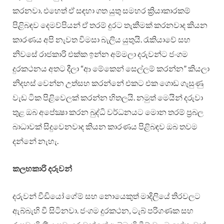
කරනවා. එහෙත් ඒ සඳහා ගත යුතු සමහර ක්‍රියාකාරකම්
පිළිබඳව දෙමව්පියන් ඒ තරම් දුරට තැකීමක් කරනවාද කියන
කාරණය අපි නැවත විමසා බැලිය යුතුයි. රැකියාවේ සහ
නිවසේ රාජකාරි එක්ක ඉන්න අම්මලා දරුවන්ට ජංගම
දුරකථනය අතට දීලා “ආ මේකෙන් සෙල්ලම් කරන්න” කියලා
නිදහස් වෙන්න උත්සහ කරන්නේ එකට එක ගොඩ ගැසුණු
වැඩ ටික පිළිවෙලක් කරන්න හිතලයි. නමුත් මෙයින් දරුවා
තුළ ඔබ අපේක්‍ෂා කරන බුද්ධි වර්ධනයට මොන තරම් ප්‍රබල
බාධාවක් සිදුවෙනවාද කියන කාරණය පිළිබඳව ඔබ තවම
දන්නේ නැහැ.
කලහකාරි දරුවන්
දරුවන් වීඩියෝ ගේම් සහ නොයෙකුත් මාදිලියේ තිරවලට
ඇබ්බැහි වී සිටිනවා. ජංගම දුරකථන, ටැබ් පරිගණක සහ