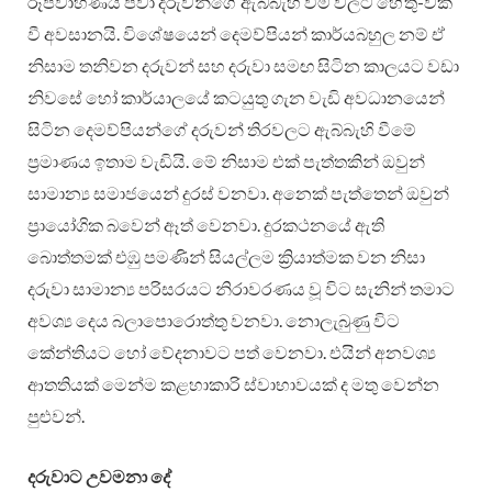
රූපවාහිණිය පවා දරුවන්ගේ ඇබ්බැහි වීම් වලට හේතු-වක්
වී අවසානයි. විශේෂයෙන් දෙමව්පියන් කාර්යබහුල නම් ඒ
නිසාම තනිවන දරුවන් සහ දරුවා සමඟ සිටින කාලයට වඩා
නිවසේ හෝ කාර්යාලයේ කටයුතු ගැන වැඩි අවධානයෙන්
සිටින දෙමව්පියන්ගේ දරුවන් තිරවලට ඇබ්බැහි වීමේ
ප්‍රමාණය ඉතාම වැඩියි. මේ නිසාම එක් පැත්තකින් ඔවුන්
සාමාන්‍ය සමාජයෙන් දුරස් වනවා. අනෙක් පැත්තෙන් ඔවුන්
ප්‍රායෝගික බවෙන් ඈත් වෙනවා. දුරකථනයේ ඇති
බොත්තමක් එඹු පමණින් සියල්ලම ක්‍රියාත්මක වන නිසා
දරුවා සාමාන්‍ය පරිසරයට නිරාවරණය වූ විට සැනින් තමාට
අවශ්‍ය දෙය බලාපොරොත්තු වනවා. නොලැබුණු විට
කේන්තියට හෝ වේදනාවට පත් වෙනවා. එයින් අනවශ්‍ය
ආතතියක් මෙන්ම කළහාකාරි ස්වාභාවයක් ද මතු වෙන්න
පුළුවන්.
දරුවාට උවමනා දේ