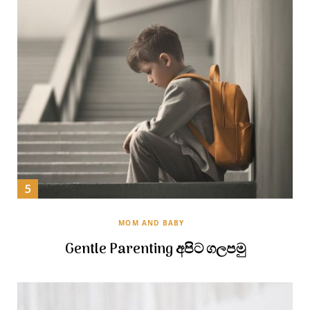
MOM AND BABY
Gentle Parenting අපිට ගලපමු