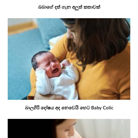
බබාගේ දත් ගැන අලුත් කතාවක්
බාලගිරි දෝෂය අද නෙවෙයි හෙට Baby Colic