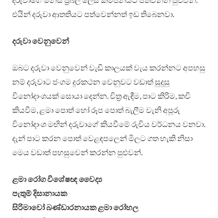
එයින් දරුවා ආතතියට පත්වෙන්නත් ඉඩ තිබෙනවා.
දරුවා වෙනුවෙන්
ඔබට දරුවා වෙනුවෙන් වැඩි කාලයක් වැය කරන්නට අපහසු
නම් දරුවාට ජංගම දුරකථන වෙනුවට වඩාත් සුදුසු
විනෝදාංශයක් සොයා දෙන්න. චිත්‍ර ඇඳීම, පාට කිරිම, කවි
කියවීම, ළමා පොත් හෝ රූප පොත් බැලීම වැනි අපූරු
විනෝදාංශ මඟින් දරුවාගේ කියවීමේ රුචිය වර්ධනය වනවා.
දැන් පාට කරන පොත් වෙළඳපලෙන් මිලට ගත හැකි නිසා
මෙය වඩාත් පහසුවෙන් කරන්න පුළුවන්.
ළමා රෝග විශේෂඥ වෛද්‍ය
පැතුම් දිසානායක
සිරිමාවෝ බණ්ඩාරනායක ළමා රෝහල