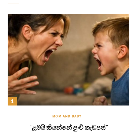
MOM AND BABY
“ළමයි කියන්නේ පුංචි කැඩපත්”