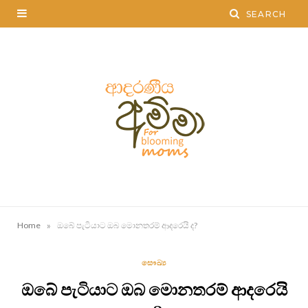
»
Home
ඔබේ පැටියාට ඔබ මොනතරම් ආදරෙයි ද?
සෞඛ්‍ය
ඔබේ පැටියාට ඔබ මොනතරම් ආදරෙයි